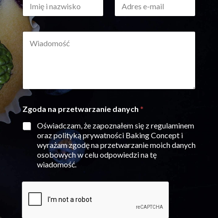
a
m
d
z
i
r
w
ę
e
i
W
i
s
s
i
n
e
k
a
a
-
o
d
z
m
W
o
w
a
i
m
i
i
a
o
s
l
d
ś
k
*
o
Zgoda na przetwarzanie danych
*
ć
o
m
*
*
o
Oświadczam, że zapoznałem się z regulaminem
ś
oraz polityką prywatności Baking Concept i
ć
wyrażam zgodę na przetwarzanie moich danych
i
osobowych w celu odpowiedzi na tę
wiadomość.