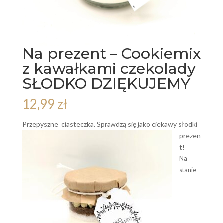
Na prezent – Cookiemix
z kawałkami czekolady
SŁODKO DZIĘKUJEMY
12,99
zł
Przepyszne ciasteczka.
Sprawdzą się jako ciekawy słodki
prezen
t!
Na
stanie