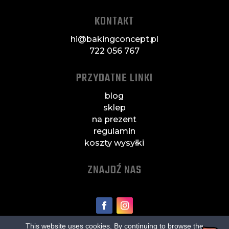
KONTAKT
hi@bakingconcept.pl
722 056 767
PRZYDATNE LINKI
blog
sklep
na prezent
regulamin
koszty wysyłki
ZNAJDŹ NAS
This website uses cookies. By continuing to browse the