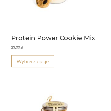
Protein Power Cookie Mix
23,00
zł
Ten
produkt
Wybierz opcje
ma
wiele
wariantów.
Opcje
można
wybrać
na
stronie
produktu