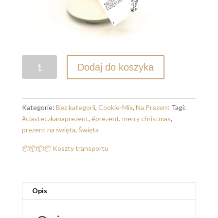
ilość
Dodaj do koszyka
Na
prezent
-
Cookiemix
Kategorie:
Bez kategorii
,
Cookie-Mix
,
Na Prezent
Tagi:
z
#ciasteczkanaprezent
,
#prezent
,
merry christmas
,
kawałkami
prezent na święta
,
Święta
czekolady
📦📦📦📦 Koszty transportu
SŁODKO
DZIĘKUJEMY
Opis