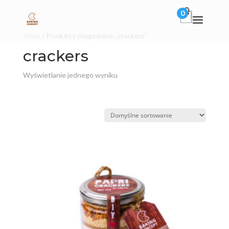
0
Sklep
/ Produkty otagowane „crackers”
crackers
Wyświetlanie jednego wyniku