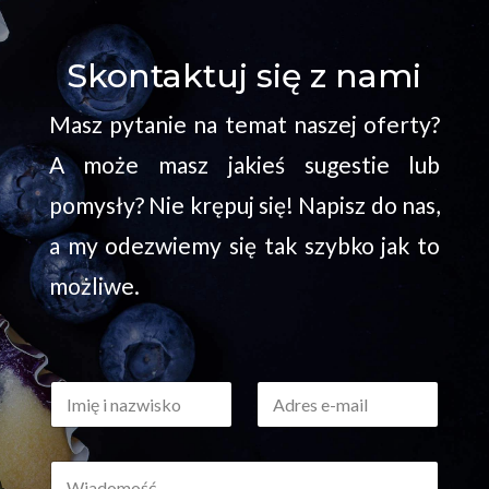
Skontaktuj się z nami
Masz pytanie na temat naszej oferty?
A może masz jakieś sugestie lub
pomysły? Nie krępuj się! Napisz do nas,
a my odezwiemy się tak szybko jak to
możliwe.
I
A
m
d
i
r
ę
e
W
i
s