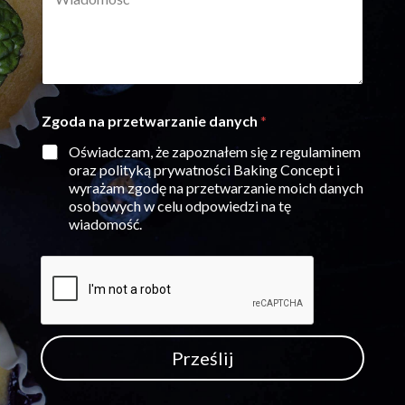
i
n
e
a
a
-
d
z
m
o
w
a
m
i
i
o
s
l
ś
k
*
A
Zgoda na przetwarzanie danych
*
ć
o
d
*
*
r
Oświadczam, że zapoznałem się z regulaminem
e
oraz polityką prywatności Baking Concept i
s
wyrażam zgodę na przetwarzanie moich danych
A
osobowych w celu odpowiedzi na tę
d
wiadomość.
r
e
s
n
a
z
w
i
Prześlij
s
k
o