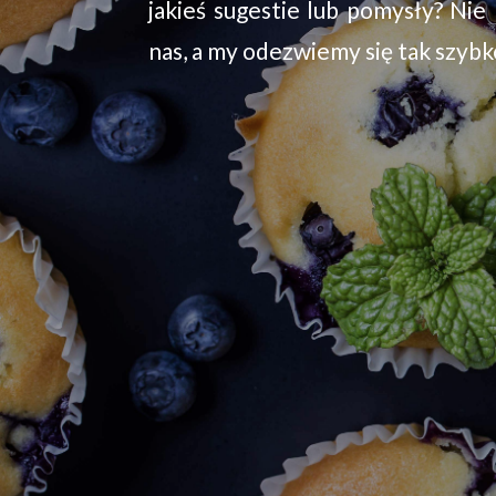
jakieś sugestie lub pomysły? Nie 
nas, a my odezwiemy się tak szybk