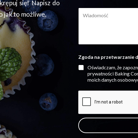
krępuj się! Napisz do
ę
W
i
o jak to możliwe.
i
n
a
a
d
z
o
w
m
i
o
s
ś
k
i
Zgoda na przetwarzanie 
ć
o
n
*
*
a
Oświadczam, że zapozna
z
prywatności Baking Con
w
moich danych osobowyc
i
s
k
o
n
a