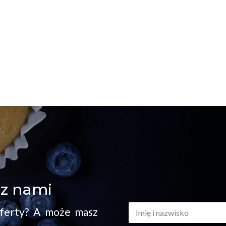
 z nami
I
oferty? A może masz
m
i