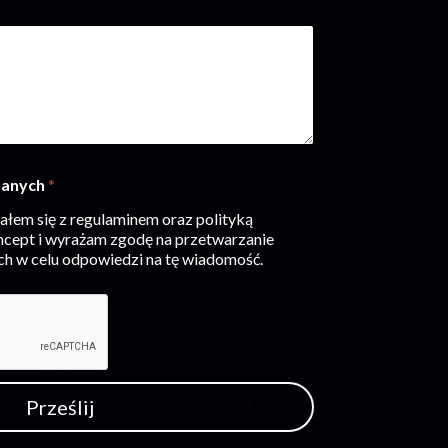
e
s
e
-
m
a
i
l
*
danych
*
łem się z regulaminem oraz polityką
cept i wyrażam zgodę na przetwarzanie
h w celu odpowiedzi na tę wiadomość.
Prześlij