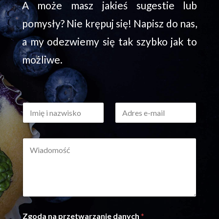
A może masz jakieś sugestie lub
pomysły? Nie krępuj się! Napisz do nas,
a my odezwiemy się tak szybko jak to
możliwe.
I
A
m
d
i
r
ę
e
W
i
s
i
n
e
a
a
-
d
z
m
o
w
a
m
i
i
o
s
l
ś
k
*
I
Zgoda na przetwarzanie danych
*
ć
o
m