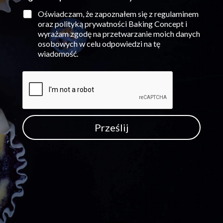
*
*
i
Oświadczam, że zapoznałem się z regulaminem
ę
oraz polityką prywatności Baking Concept i
p
wyrażam zgodę na przetwarzanie moich danych
r
osobowych w celu odpowiedzi na tę
z
wiadomość.
e
t
w
a
r
z
a
n
Prześlij
i
e
i