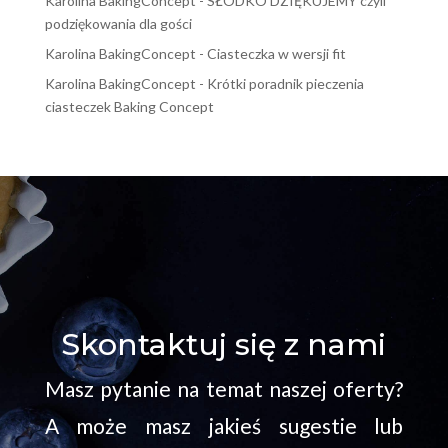
Karolina BakingConcept
-
SŁODKO DZIĘKUJEMY czyli
podziękowania dla gości
Karolina BakingConcept
-
Ciasteczka w wersji fit
Karolina BakingConcept
-
Krótki poradnik pieczenia
ciasteczek Baking Concept
Skontaktuj się z nami
Masz pytanie na temat naszej oferty?
A może masz jakieś sugestie lub