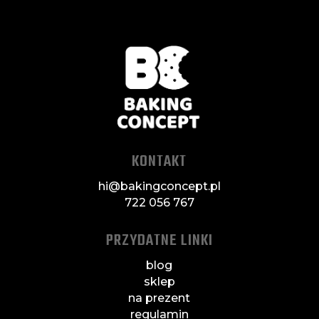
KONTAKT
hi@bakingconcept.pl
722 056 767
PRZYDATNE LINKI
blog
sklep
na prezent
regulamin